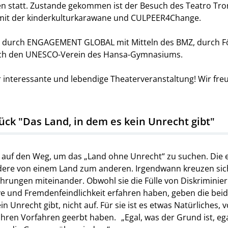
sen statt. Zustande gekommen ist der Besuch des Teatro 
mit der kinderkulturkarawane und CULPEER4Change.
t durch ENGAGEMENT GLOBAL mit Mitteln des BMZ, durch F
rch den UNESCO-Verein des Hansa-Gymnasiums.
 interessante und lebendige Theaterveranstaltung! Wir freu
ck "Das Land, in dem es kein Unrecht gibt"
auf den Weg, um das „Land ohne Unrecht“ zu suchen. Die 
ndere von einem Land zum anderen. Irgendwann kreuzen sich
fahrungen miteinander. Obwohl sie die Fülle von Diskriminie
ve und Fremdenfeindlichkeit erfahren haben, geben die beid
n Unrecht gibt, nicht auf. Für sie ist es etwas Natürliches
 ihren Vorfahren geerbt haben. „Egal, was der Grund ist, ega