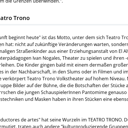
m die Grenzen überwinden.“.
atro Trono
nft beginnt heute" ist das Motto, unter dem sich Teatro Tr
hat: nicht auf zukünftige Veränderungen warten, sondern s
aligen Straßenkinder aus einer Erziehungsanstalt von El A
aterpädagogen Ivan Nogales, Theater zu spielen und ihren -
rleihen. Die Kinder gingen bald mit einem dermaßen groß
i es in der Nachbarschaft, in den Slums oder in Filmen und i
e verkörpert Teatro Trono Volkstheater auf hohem Niveau. 
ruppe Bilder auf der Bühne, die die Botschaften der Stücke
rrschen die jungen SchauspielerInnen Pantomime genauso w
kustechniken und Masken haben in ihren Stücken eine ebens
uctores de artes" hat seine Wurzeln im TEATRO TRONO. Dur
ermutigt, traten auch andere "kulturproduzierende Gruppen" 