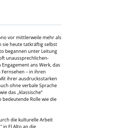
ono vor mittlerweile mehr als
ie heute tatkräftig selbst
lto begannen unter Leitung
oft unaussprechlichen-
en Engagement ans Werk, das
m Fernsehen – in ihren
Mit ihrer ausdrucksstarken
 auch ohne verbale Sprache
ie das „klassische“
o bedeutende Rolle wie die
ch die kulturelle Arbeit
in El Alto an die