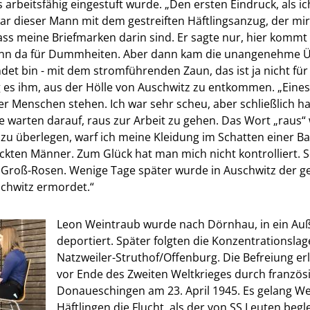
s arbeitsfähig eingestuft wurde. „Den ersten Eindruck, als 
ar dieser Mann mit dem gestreiften Häftlingsanzug, der m
ass meine Briefmarken darin sind. Er sagte nur, hier kommt
denn da für Dummheiten. Aber dann kam die unangenehme Ü
det bin - mit dem stromführenden Zaun, das ist ja nicht f
es ihm, aus der Hölle von Auschwitz zu entkommen. „Eines
r Menschen stehen. Ich war sehr scheu, aber schließlich ha
ie warten darauf, raus zur Arbeit zu gehen. Das Wort „raus“ 
zu überlegen, warf ich meine Kleidung im Schatten einer B
ackten Männer. Zum Glück hat man mich nicht kontrolliert. 
Groß-Rosen. Wenige Tage später wurde in Auschwitz der ge
chwitz ermordet.“
Leon Weintraub wurde nach Dörnhau, in ein Au
deportiert. Später folgten die Konzentrationsla
Natzweiler-Struthof/Offenburg. Die Befreiung e
vor Ende des Zweiten Weltkrieges durch französ
Donaueschingen am 23. April 1945. Es gelang W
Häftlingen die Flucht, als der von SS Leuten begle