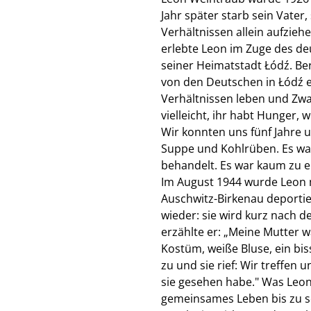
Jahr später starb sein Vater
Verhältnissen allein aufzieh
erlebte Leon im Zuge des d
seiner Heimatstadt Łódź. Be
von den Deutschen in Łódź 
Verhältnissen leben und Zwa
vielleicht, ihr habt Hunger
Wir konnten uns fünf Jahre u
Suppe und Kohlrüben. Es war 
behandelt. Es war kaum zu e
Im August 1944 wurde Leon m
Auschwitz-Birkenau deportie
wieder: sie wird kurz nach d
erzählte er: „Meine Mutter 
Kostüm, weiße Bluse, ein bi
zu und sie rief: Wir treffen
sie gesehen habe." Was Leon 
gemeinsames Leben bis zu se