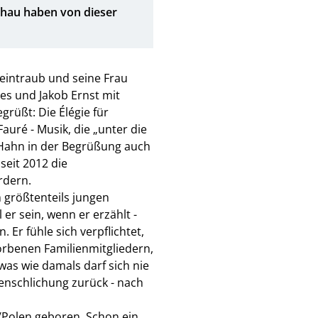
chau haben von dieser
eintraub und seine Frau
es und Jakob Ernst mit
rüßt: Die Élégie für
Fauré - Musik, die „unter die
r-Hahn in der Begrüßung auch
seit 2012 die
rdern.
 größtenteils jungen
 er sein, wenn er erzählt -
 Er fühle sich verpflichtet,
orbenen Familienmitgliedern,
as wie damals darf sich nie
menschlichung zurück - nach
ź/Polen geboren. Schon ein