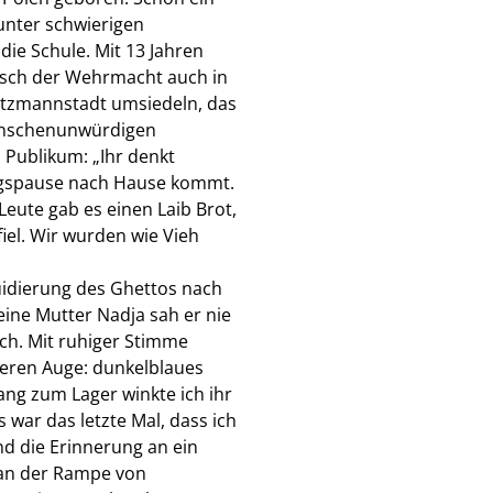
 unter schwierigen
die Schule. Mit 13 Jahren
rsch der Wehrmacht auch in
Litzmannstadt umsiedeln, das
menschenunwürdigen
 Publikum: „Ihr denkt
ttagspause nach Hause kommt.
Leute gab es einen Laib Brot,
iel. Wir wurden wie Vieh
uidierung des Ghettos nach
ine Mutter Nadja sah er nie
uch. Mit ruhiger Stimme
neren Auge: dunkelblaues
ng zum Lager winkte ich ihr
 war das letzte Mal, dass ich
nd die Erinnerung an ein
 an der Rampe von