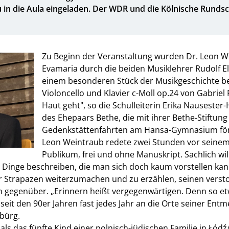
in die Aula eingeladen. Der WDR und die Kölnische Runds
Zu Beginn der Veranstaltung wurden Dr. Leon W
Evamaria durch die beiden Musiklehrer Rudolf El
einem besonderen Stück der Musikgeschichte beg
Violoncello und Klavier c-Moll op.24 von Gabriel 
Haut geht", so die Schulleiterin Erika Nauseste
des Ehepaars Bethe, die mit ihrer Bethe-Stiftung 
Gedenkstättenfahrten am Hansa-Gymnasium fö
Leon Weintraub redete zwei Stunden vor seinem
Publikum, frei und ohne Manuskript. Sachlich will
e Dinge beschreiben, die man sich doch kaum vorstellen kann.
 der Strapazen weiterzumachen und zu erzählen, seinen verst
 gegenüber. „Erinnern heißt vergegenwärtigen. Denn so etw
seit den 90er Jahren fast jedes Jahr an die Orte seiner Ent
bürg.
ls das fünfte Kind einer polnisch-jüdischen Familie in Łód