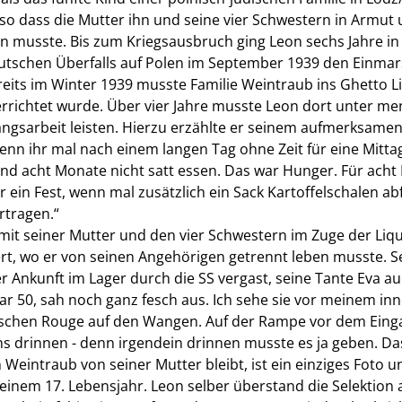
, so dass die Mutter ihn und seine vier Schwestern in Armut
en musste. Bis zum Kriegsausbruch ging Leon sechs Jahre in 
eutschen Überfalls auf Polen im September 1939 den Einma
reits im Winter 1939 musste Familie Weintraub ins Ghetto 
errichtet wurde. Über vier Jahre musste Leon dort unter 
ngsarbeit leisten. Hierzu erzählte er seinem aufmerksamen
, wenn ihr mal nach einem langen Tag ohne Zeit für eine Mi
nd acht Monate nicht satt essen. Das war Hunger. Für acht 
ein Fest, wenn mal zusätzlich ein Sack Kartoffelschalen abf
rtragen.“
it seiner Mutter und den vier Schwestern im Zuge der Liq
rt, wo er von seinen Angehörigen getrennt leben musste. Se
er Ankunft im Lager durch die SS vergast, seine Tante Eva a
war 50, sah noch ganz fesch aus. Ich sehe sie vor meinem in
sschen Rouge auf den Wangen. Auf der Rampe vor dem Einga
 uns drinnen - denn irgendein drinnen musste es ja geben. Das
Weintraub von seiner Mutter bleibt, ist ein einziges Foto u
inem 17. Lebensjahr. Leon selber überstand die Selektion