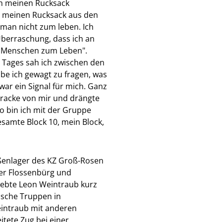
ich meinen Rucksack
ir meinen Rucksack aus den
 man nicht zum leben. Ich
berraschung, dass ich an
ür Menschen zum Leben".
 Tages sah ich zwischen den
be ich gewagt zu fragen, was
war ein Signal für mich. Ganz
aracke von mir und drängte
So bin ich mit der Gruppe
samte Block 10, mein Block,
ßenlager des KZ Groß-Rosen
ger Flossenbürg und
rlebte Leon Weintraub kurz
ische Truppen in
eintraub mit anderen
itete Zug bei einer