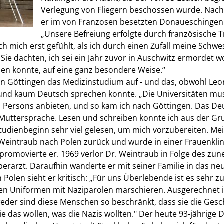
Verlegung von Fliegern beschossen wurde. Na
er im von Franzosen besetzten Donaueschingen
„Unsere Befreiung erfolgte durch französische T
 ich mich erst gefühlt, als ich durch einen Zufall meine Sch
ie dachten, ich sei ein Jahr zuvor in Auschwitz ermordet w
en konnte, auf eine ganz besondere Weise.“
 Göttingen das Medizinstudium auf - und das, obwohl Leon
und kaum Deutsch sprechen konnte. „Die Universitäten mus
d Persons anbieten, und so kam ich nach Göttingen. Das De
 Muttersprache. Lesen und schreiben konnte ich aus der Gr
udienbeginn sehr viel gelesen, um mich vorzubereiten. Mein
Weintraub nach Polen zurück und wurde in einer Frauenklin
 promovierte er. 1969 verlor Dr. Weintraub in Folge des z
berarzt. Daraufhin wanderte er mit seiner Familie in das n
in Polen sieht er kritisch: „Für uns Überlebende ist es sehr
en Uniformen mit Naziparolen marschieren. Ausgerechnet in 
ntweder sind diese Menschen so beschränkt, dass sie die Ge
ie das wollen, was die Nazis wollten." Der heute 93-jährige 